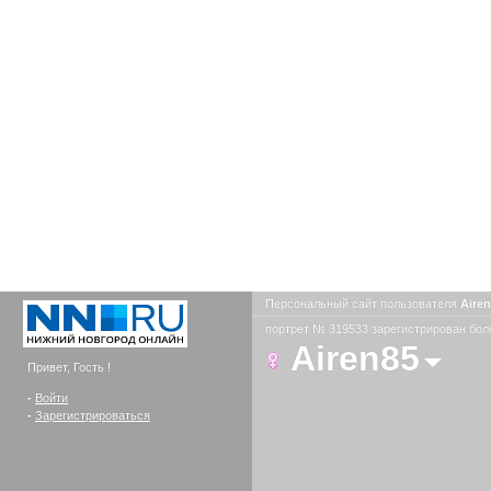
Персональный сайт пользователя
Aire
портрет № 319533 зарегистрирован боле
Airen85
Привет, Гость !
-
Войти
-
Зарегистрироваться