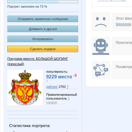
Портрет заполнен на 73 %
DOSA
Dove
Этот блог
Отправить приватное сообщение
блогеров
.
Добавить в друзья
Игнорировать
Knita
Korolev
Посетит
Сделать подарок
Покупаем вместе: БОЛЬШОЙ ШОПИНГ
(взрослый)
NataliaShap
Nati18
Посмотре
популярность:
-3
9229 место
↓
рейтинг
2762
?
SmiAnn
SofiaT
Привилегированный
пользователь
5
уровня
VITORIYA
Your
Статистика портрета: