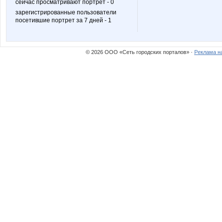
сейчас просматривают портрет - 0
зарегистрированные пользователи
посетившие портрет за 7 дней - 1
julia-dem
kentuck
© 2026 ООО «Сеть городских порталов» ·
Реклама н
natali1891
natalyo
маняш@
надюш
Белль
Деловая б
Леночка_884
Лепесток Л