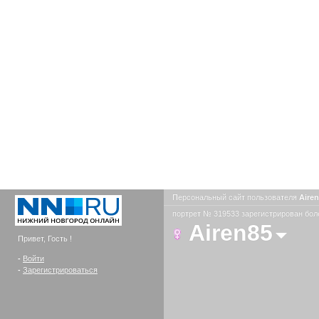
Персональный сайт пользователя
Aire
портрет № 319533 зарегистрирован боле
Airen85
Привет, Гость !
-
Войти
-
Зарегистрироваться