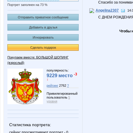
Спасибо за пониман
Портрет заполнен на 73 %
Angelina2307
14.
С ДНЕМ РОЖДЕНИЯ!
Отправить приватное сообщение
Добавить в друзья
Чтобы 
Игнорировать
Сделать подарок
Покупаем вместе: БОЛЬШОЙ ШОПИНГ
(взрослый)
популярность:
-3
9229 место
↓
рейтинг
2762
?
Привилегированный
пользователь
5
уровня
Статистика портрета:
сейчас просматривают портрет - 0